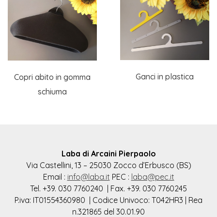
Ganci in plastica
Copri abito in gomma
schiuma
Laba di Arcaini Pierpaolo
Via Castellini, 13 – 25030 Zocco d’Erbusco (BS)
Email :
info@laba.it
PEC :
laba@pec.it
Tel. +39. 030 7760240 | Fax. +39. 030 7760245
P.iva: IT01554360980 | Codice Univoco: T042HR3 | Rea
n.321865 del 30.01.90