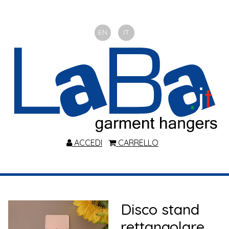
EN
IT
ACCEDI
CARRELLO
Disco stand
rettangolare