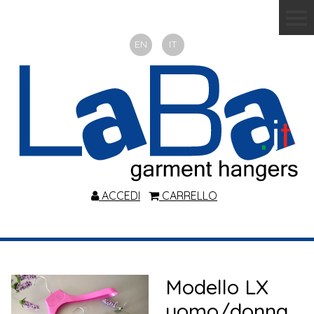
EN
IT
ACCEDI
CARRELLO
Modello LX
uomo/donna