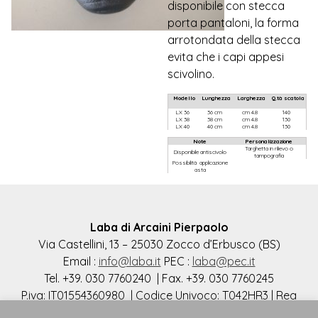
disponibile con stecca
porta pantaloni, la forma
arrotondata della stecca
evita che i capi appesi
scivolino.
Laba di Arcaini Pierpaolo
Via Castellini, 13 – 25030 Zocco d’Erbusco (BS)
Email :
info@laba.it
PEC :
laba@pec.it
Tel. +39. 030 7760240 | Fax. +39. 030 7760245
P.iva: IT01554360980 | Codice Univoco: T042HR3 | Rea
n.321865 del 30.01.90