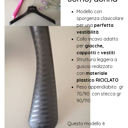
Modello con
sporgenza clavicolare
per una
perfetta
vestibilità
Collo incavo adatto
per
giacche,
cappotti
e
vestiti
Struttura leggera a
guscio realizzato
con
materiale
plastico RICICLATO
Peso appendiabito gr
70/90 con stecca gr
90/110
Questo modello è