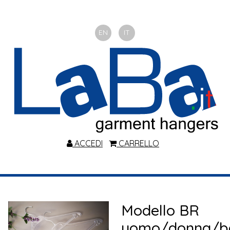
EN
IT
ACCEDI
CARRELLO
Modello BR
uomo/donna/b