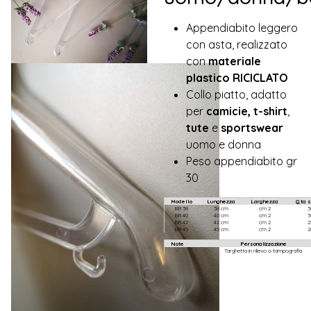
Appendiabito leggero
con asta, realizzato
con
materiale
plastico RICICLATO
Collo piatto, adatto
per
camicie,
t-shirt
,
tute
e
sportswear
uomo e donna
Peso appendiabito gr
30