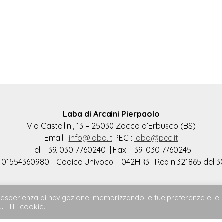
Laba di Arcaini Pierpaolo
Via Castellini, 13 – 25030 Zocco d’Erbusco (BS)
Email :
info@laba.it
PEC :
laba@pec.it
Tel. +39. 030 7760240 | Fax. +39. 030 7760245
 IT01554360980 | Codice Univoco: T042HR3 | Rea n.321865 del 3
ore esperienza di navigazione, memorizzando le tue preferenze e le
UTTI i cookie.