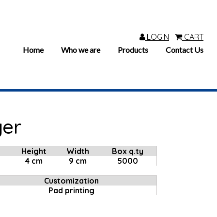
LOGIN
CART
Home
Who we are
Products
Contact Us
ger
Height
Width
Box q.ty
4 cm
9 cm
5000
Customization
Pad printing