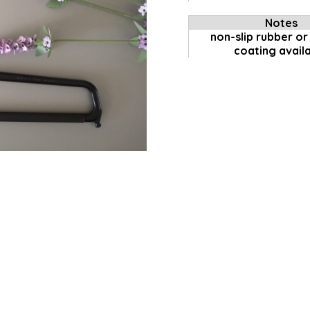
N
otes
non-slip rubber o
coating avail