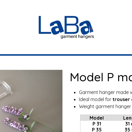
Model P 
Garment hanger made 
Ideal model for
trouser
Weight garment hanger 
Model
Len
P 31
31
P 35
35