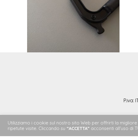
P.iva:
Utilizziamo i cookie sul nostro sito Web per offrirti la migli
Privacy Policy
|
Terms & Conditions
ripetute visite. Cliccando su
“ACCETTA”
acconsenti all'uso di T