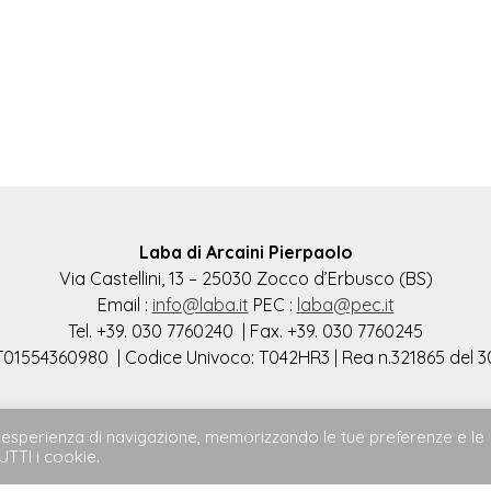
Laba di Arcaini Pierpaolo
Via Castellini, 13 – 25030 Zocco d’Erbusco (BS)
Email :
info@laba.it
PEC :
laba@pec.it
Tel. +39. 030 7760240 | Fax. +39. 030 7760245
 IT01554360980 | Codice Univoco: T042HR3 | Rea n.321865 del 3
ore esperienza di navigazione, memorizzando le tue preferenze e le
UTTI i cookie.