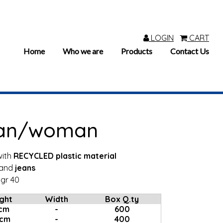
LOGIN
CART
Home
Who we are
Products
Contact Us
man/woman
with
RECYCLED plastic material
and
jeans
gr 40
ght
Width
Box Q.ty
 cm
-
600
 cm
-
400