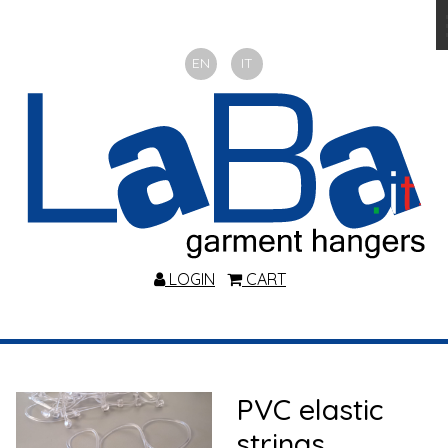
EN
IT
LOGIN
CART
PVC elastic
strings