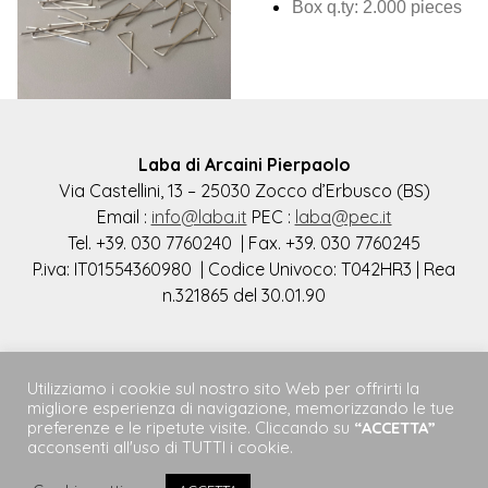
Box q.ty: 2.000 pieces
Laba di Arcaini Pierpaolo
Via Castellini, 13 – 25030 Zocco d’Erbusco (BS)
Email :
info@laba.it
PEC :
laba@pec.it
Tel. +39. 030 7760240 | Fax. +39. 030 7760245
P.iva: IT01554360980 | Codice Univoco: T042HR3 | Rea
n.321865 del 30.01.90
Utilizziamo i cookie sul nostro sito Web per offrirti la
Privacy Policy
|
Terms & Conditions
migliore esperienza di navigazione, memorizzando le tue
preferenze e le ripetute visite. Cliccando su
“ACCETTA”
Copyright @ 2021 Laba – Tutti i diritti riservati
acconsenti all'uso di TUTTI i cookie.