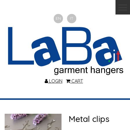
EN
IT
LOGIN
CART
Metal clips